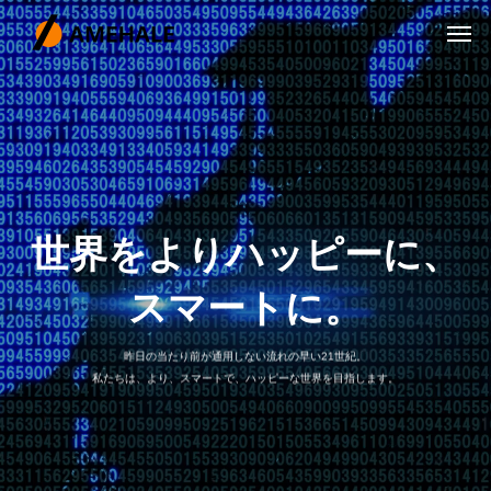
世
界
を
よ
り
ハ
ッ
ピ
ー
に
、
ス
マ
ー
ト
に
。
昨日の当たり前が通用しない流れの早い21世紀。
私たちは、より、スマートで、ハッピーな世界を目指します。